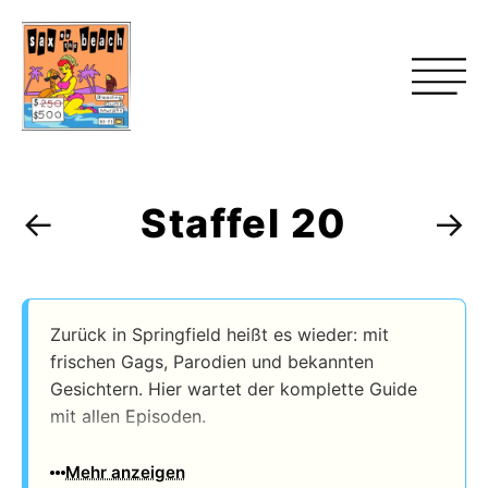
Staffel 20
←
→
Zurück in Springfield heißt es wieder: mit
frischen Gags, Parodien und bekannten
Gesichtern. Hier wartet der komplette Guide
mit allen Episoden.
Die Staffel lief vom 15.09.2009 bis 04.02.2010
Mehr anzeigen
–
mit insgesamt 21 Episoden
.