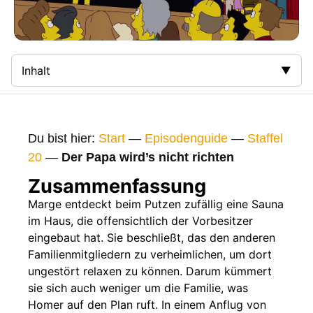
Inhalt
Zusammenfassung
Bilder
Du bist hier:
Start
—
Episodenguide
—
Staffel
Gags
20
—
Der Papa wird’s nicht richten
Gaststars
Zusammenfassung
Fakten
Marge entdeckt beim Putzen zufällig eine Sauna
im Haus, die offensichtlich der Vorbesitzer
Sendetermine
eingebaut hat. Sie beschließt, das den anderen
Nächste / Vorherige Folge
Familienmitgliedern zu verheimlichen, um dort
ungestört relaxen zu können. Darum kümmert
sie sich auch weniger um die Familie, was
Homer auf den Plan ruft. In einem Anflug von