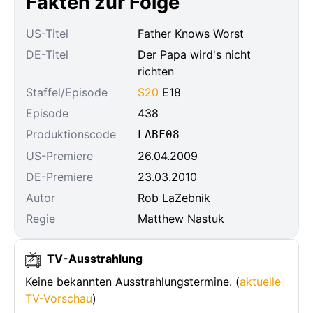
Fakten zur Folge
US-Titel
Father Knows Worst
DE-Titel
Der Papa wird's nicht
richten
Staffel/Episode
S20
E18
Episode
438
Produktionscode
LABF08
US-Premiere
26.04.2009
DE-Premiere
23.03.2010
Autor
Rob LaZebnik
Regie
Matthew Nastuk
TV-Ausstrahlung
Keine bekannten Ausstrahlungstermine. (
aktuelle
TV-Vorschau
)