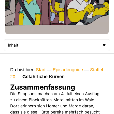
Inhalt
Zusammenfassung
Bilder
Du bist hier:
Start
—
Episodenguide
—
Staffel
Gags
20
—
Gefährliche Kurven
Gaststars
Zusammenfassung
Fakten
Die Simpsons machen am 4. Juli einen Ausflug
zu einem Blockhütten-Motel mitten im Wald.
Sendetermine
Dort erinnern sich Homer und Marge daran,
Nächste / Vorherige Folge
dass sie diese Hütte bereits mehrfach besucht