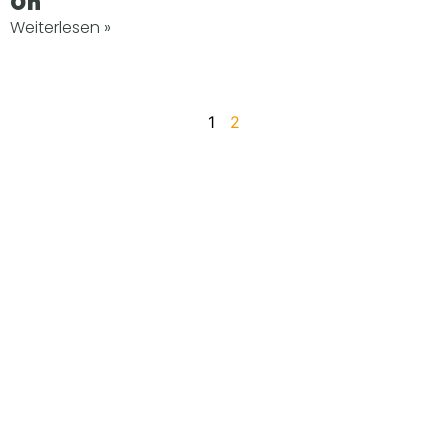
On
Weiterlesen »
1
2