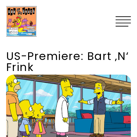
US-Premiere: Bart ‚N‘
Frink