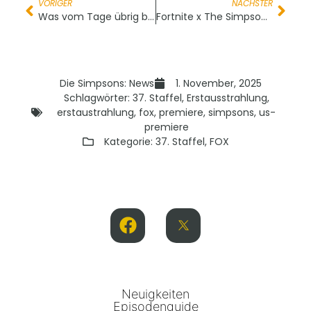
VORIGER
NÄCHSTER
Was vom Tage übrig blieb
Fortnite x The Simpsons – Das ultimative Crossover!
Die Simpsons: News
1. November, 2025
Schlagwörter:
37. Staffel
,
Erstausstrahlung
,
erstaustrahlung
,
fox
,
premiere
,
simpsons
,
us-
premiere
Kategorie:
37. Staffel
,
FOX
Neuigkeiten
Episodenguide