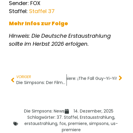
Sender: FOX
Staffel:
Staffel 37
Mehr Infos zur Folge
Hinweis: Die Deutsche Erstaustrahlung
sollte im Herbst 2026 erfolgen.
VORIGER
US-Premiere: ¡The Fall Guy-Yi-Yi!
Nächster
Die Simpsons: Der Film 2 – Kinostart verschiebt sich um zwei Monate
Die Simpsons: News
14. Dezember, 2025
Schlagwörter:
37. Staffel
,
Erstausstrahlung
,
erstaustrahlung
,
fox
,
premiere
,
simpsons
,
us-
premiere