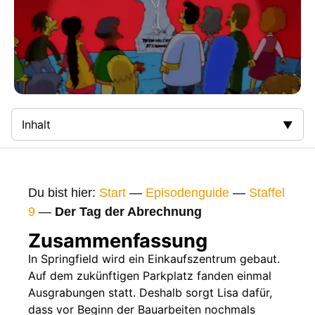
Inhalt
Zusammenfassung
Bilder
Du bist hier:
Start
—
Episodenguide
—
Staffel
Gags
9
—
Der Tag der Abrechnung
Gaststars
Zusammenfassung
Fakten
In Springfield wird ein Einkaufszentrum gebaut.
Auf dem zukünftigen Parkplatz fanden einmal
Sendetermine
Ausgrabungen statt. Deshalb sorgt Lisa dafür,
Nächste / Vorherige Folge
dass vor Beginn der Bauarbeiten nochmals