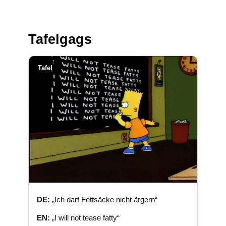
Tafelgags
Tafel
DE:
„Ich darf Fettsäcke nicht ärgern“
EN:
„I will not tease fatty“