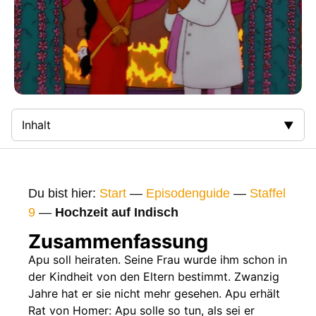
Inhalt
Zusammenfassung
Bilder
Du bist hier:
Start
—
Episodenguide
—
Staffel
Gags
9
—
Hochzeit auf Indisch
Gaststars
Zusammenfassung
Fakten
Apu soll heiraten. Seine Frau wurde ihm schon in
der Kindheit von den Eltern bestimmt. Zwanzig
Sendetermine
Jahre hat er sie nicht mehr gesehen. Apu erhält
Nächste / Vorherige Folge
Rat von Homer: Apu solle so tun, als sei er