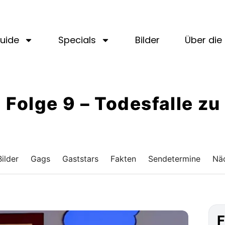
uide
Specials
Bilder
Über die 
 · Folge 9 – Todesfalle z
Bilder
Gags
Gaststars
Fakten
Sendetermine
Näc
F