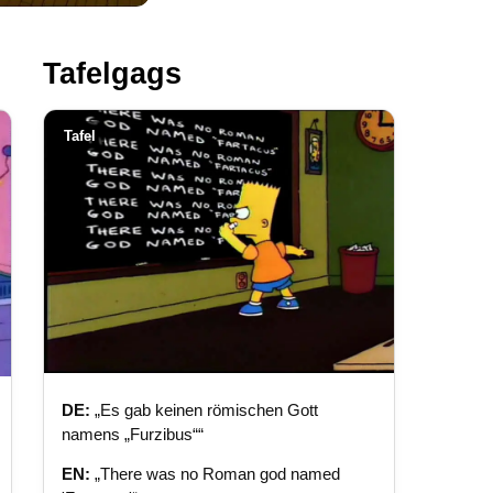
Tafelgags
Tafel
DE:
„Es gab keinen römischen Gott
namens „Furzibus““
EN:
„There was no Roman god named