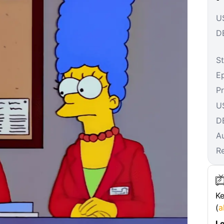
US
DE
St
E
P
U
D
A
R
Ke
(
a
Le