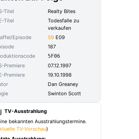
-Titel
Realty Bites
-Titel
Todesfalle zu
verkaufen
affel/Episode
S9
E09
pisode
187
roduktionscode
5F06
S-Premiere
07.12.1997
E-Premiere
19.10.1998
utor
Dan Greaney
egie
Swinton Scott
TV-Ausstrahlung
ine bekannten Ausstrahlungstermine.
ktuelle TV-Vorschau
)
tzte Ausstrahlung: