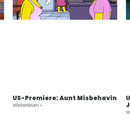
US-Premiere: Aunt Misbehavin
U
Weiterlesen »
W