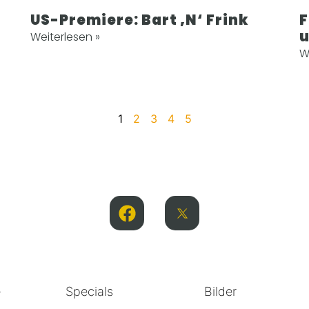
US-Premiere: Bart ‚N‘ Frink
F
u
Weiterlesen »
W
1
2
3
4
5
e
Specials
Bilder