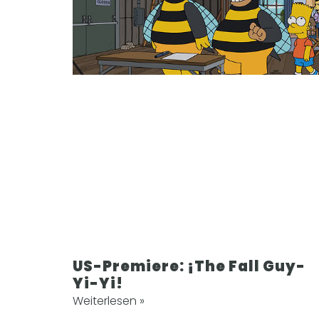
US-Premiere: ¡The Fall Guy-
Yi-Yi!
Weiterlesen »