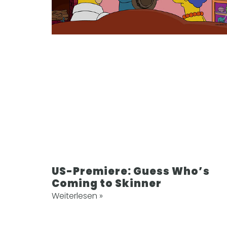
US-Premiere: Guess Who’s
Coming to Skinner
Weiterlesen »