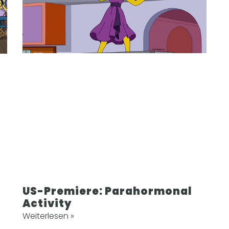
US-Premiere: Parahormonal
Activity
Weiterlesen »