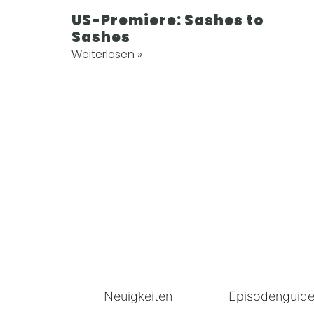
US-Premiere: Sashes to
Sashes
Weiterlesen »
Neuigkeiten
Episodenguid