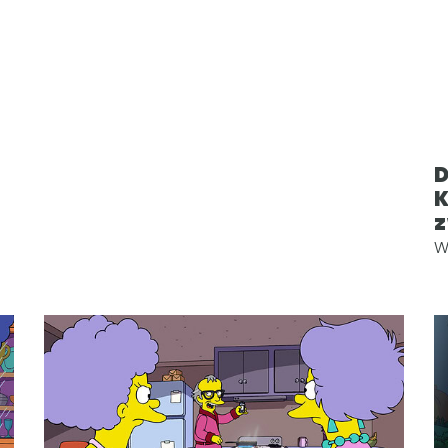
D
K
z
W