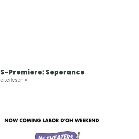
S-Premiere: Seperance
eiterlesen »