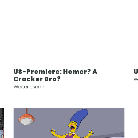
US-Premiere: Homer? A
U
Cracker Bro?
W
Weiterlesen »