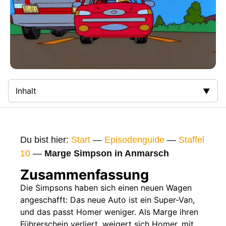
Inhalt
Zusammenfassung
Bilder
Du bist hier:
Start
—
Episodenguide
—
Staffel
Gags
10
—
Marge Simpson in Anmarsch
Gaststars
Zusammenfassung
Fakten
Die Simpsons haben sich einen neuen Wagen
angeschafft: Das neue Auto ist ein Super-Van,
Sendetermine
und das passt Homer weniger. Als Marge ihren
Nächste / Vorherige Folge
Führerschein verliert, weigert sich Homer, mit