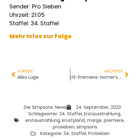
Sender: Pro Sieben
Uhrzeit: 21:05
Staffel: 34. Staffel
Mehr Infos zur Folge
VORIGER
NÄCHSTER
Alles Lüge
US-Premiere: Homer’s Crossing
Die Simpsons: News
24. September, 2023
Schlagwörter:
34. Staffel
,
Erstausstrahlung
,
erstaustrahlung
,
krustyland
,
marge
,
premiere
,
prosieben
,
simpsons
Kategorie:
34. Staffel
,
ProSieben