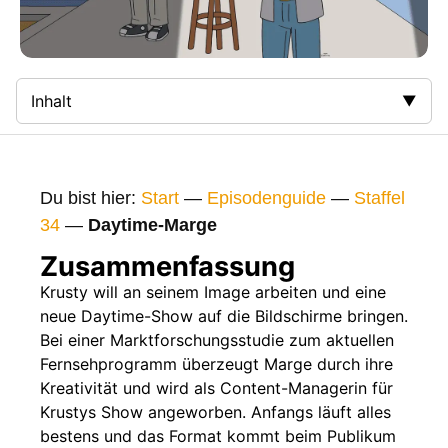
Inhalt
Zusammenfassung
Bilder
Du bist hier:
Start
—
Episodenguide
—
Staffel
Gags
34
—
Daytime-Marge
Gaststars
Zusammenfassung
Fakten
Krusty will an seinem Image arbeiten und eine
neue Daytime-Show auf die Bildschirme bringen.
Sendetermine
Bei einer Marktforschungsstudie zum aktuellen
Nächste / Vorherige Folge
Fernsehprogramm überzeugt Marge durch ihre
Kreativität und wird als Content-Managerin für
Krustys Show angeworben. Anfangs läuft alles
bestens und das Format kommt beim Publikum