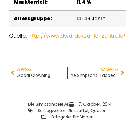
Marktanteil:
11,4 %
Altersgruppe:
14-49 Jahre
Quelle:
http://www.dwdl.de/zahlenzentrale/
VORIGER
NÄCHSTER
Global Clowning
The Simpsons: Tapped Out – Treehouse of Horror Update
Die Simpsons: News
7. Oktober, 2014
Schlagwörter:
25. staffel
,
Quoten
Kategorie:
ProSieben