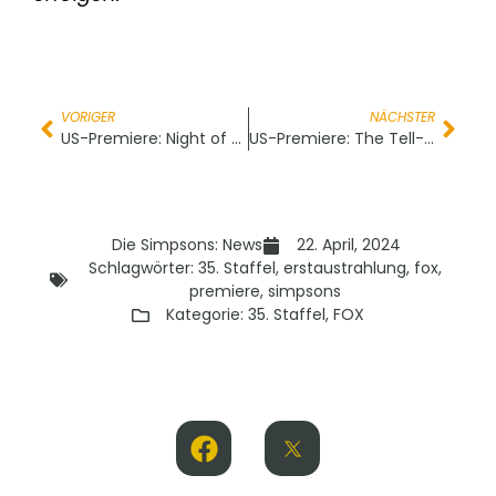
VORIGER
NÄCHSTER
US-Premiere: Night of the Living Wage
US-Premiere: The Tell-Tale Pants
Die Simpsons: News
22. April, 2024
Schlagwörter:
35. Staffel
,
erstaustrahlung
,
fox
,
premiere
,
simpsons
Kategorie:
35. Staffel
,
FOX