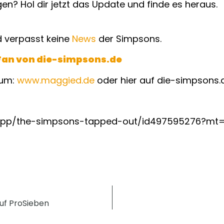
n? Hol dir jetzt das Update und finde es heraus.
 verpasst keine
News
der Simpsons.
Fan von die-simpsons.de
rum:
www.maggied.de
oder hier auf die-simpsons.
us/app/the-simpsons-tapped-out/id497595276?mt
uf ProSieben