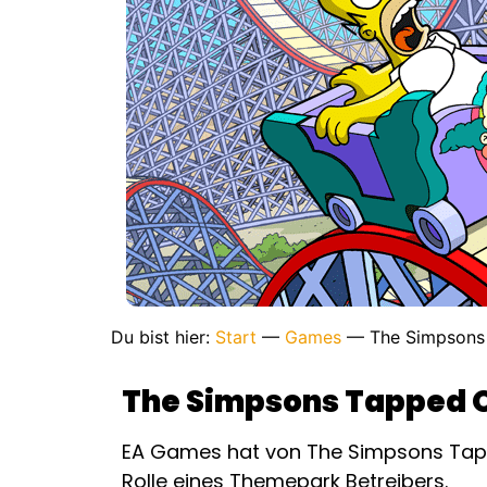
Du bist hier:
Start
—
Games
—
The Simpsons
The Simpsons Tapped O
EA Games hat von The Simpsons Tapped 
Rolle eines Themepark Betreibers.