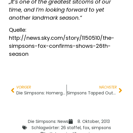
„It’s one of the greatest sitcoms of our
time, and I’m looking forward to yet
another landmark season.“
Quelle:
http://news.sky.com/story/1150510/the-
simpsons-fox-confirms-shows-26th-
season
VORIGER
NÄCHSTER
Die Simpsons: Homergeddon – Erstaustrahlung
Simpsons Tapped Out Halloween Update
Die Simpsons: News
8. Oktober, 2013
Schlagwörter:
26 staffel
,
fox
,
simpsons