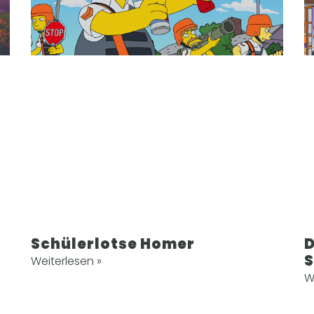
Schülerlotse Homer
D
Weiterlesen »
W