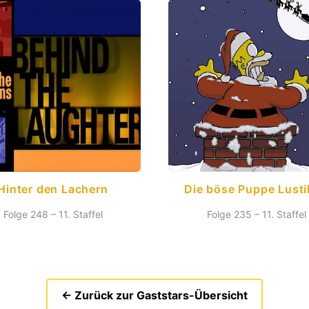
Hinter den Lachern
Die böse Puppe Lust
Folge 248 – 11. Staffel
Folge 235 – 11. Staffel
← Zurück zur Gaststars-Übersicht