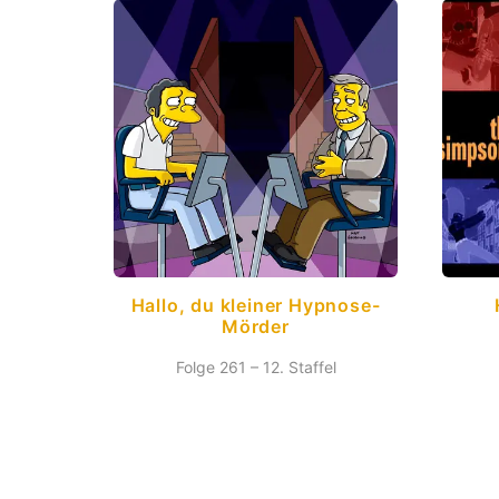
Hallo, du kleiner Hypnose-
Mörder
Folge 261 – 12. Staffel