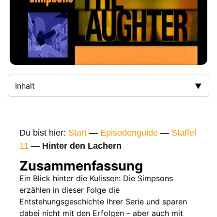
Inhalt
Zusammenfassung
Bilder
Du bist hier:
Start
—
Episodenguide
—
Staffel
Gags
11
—
Hinter den Lachern
Gaststars
Zusammenfassung
Fakten
Ein Blick hinter die Kulissen: Die Simpsons
erzählen in dieser Folge die
Sendetermine
Entstehungsgeschichte ihrer Serie und sparen
Nächste / Vorherige Folge
dabei nicht mit den Erfolgen – aber auch mit