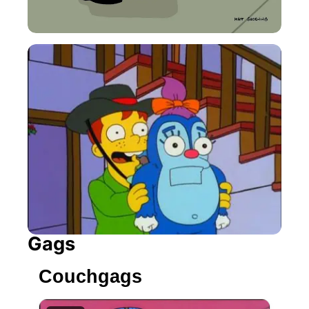
Gags
Couchgags