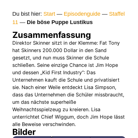
Bilder
Du bist hier:
Start
—
Episodenguide
—
Staffel
Gags
11
—
Die böse Puppe Lustikus
Gaststars
Zusammenfassung
Fakten
Direktor Skinner sitzt in der Klemme: Fat Tony
hat Skinners 200.000 Dollar in den Sand
Sendetermine
gesetzt, und nun muss Skinner die Schule
Nächste / Vorherige Folge
schließen. Seine einzige Chance ist Jim Hope
und dessen „Kid First Industry“: Das
Unternehmen kauft die Schule und privatisiert
sie. Nach einer Weile entdeckt Lisa Simpson,
dass das Unternehmen die Schüler missbraucht,
um das nächste superheiße
Weihnachtsspielzeug zu kreieren. Lisa
unterrichtet Chief Wiggum, doch Jim Hope lässt
alle Beweise verschwinden.
Bilder