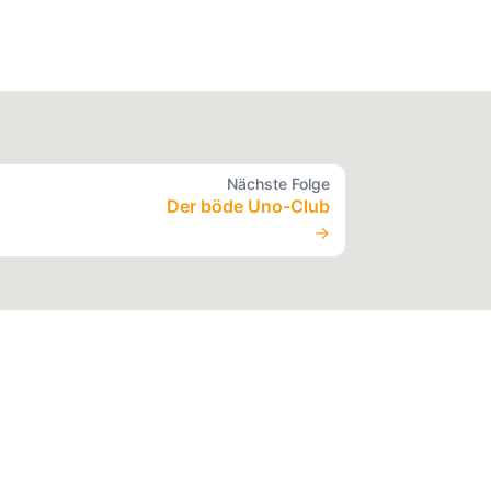
Nächste Folge
Der böde Uno-Club
→