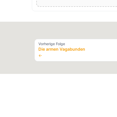
Vorherige Folge
Die armen Vagabunden
←