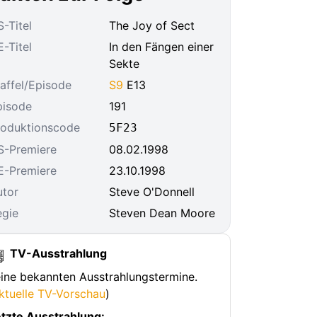
-Titel
The Joy of Sect
-Titel
In den Fängen einer
Sekte
affel/Episode
S9
E13
pisode
191
roduktionscode
5F23
S-Premiere
08.02.1998
E-Premiere
23.10.1998
utor
Steve O'Donnell
egie
Steven Dean Moore
TV-Ausstrahlung
ine bekannten Ausstrahlungstermine.
ktuelle TV-Vorschau
)
tzte Ausstrahlung: