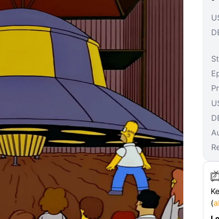
US
DE
St
E
P
U
D
A
R
Ke
(
a
Le