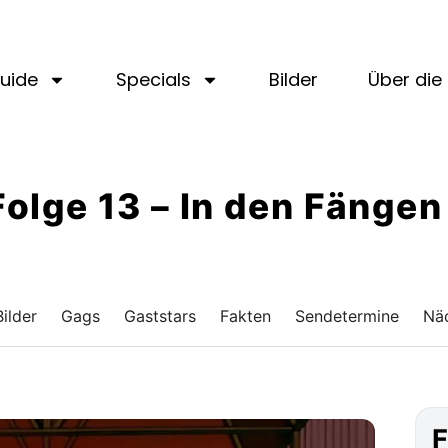
uide
Specials
Bilder
Über die 
 Folge 13 – In den Fänge
Bilder
Gags
Gaststars
Fakten
Sendetermine
Näc
F