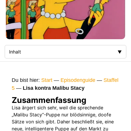
Inhalt
Zusammenfassung
Bilder
Du bist hier:
Start
—
Episodenguide
—
Staffel
Gags
5
—
Lisa kontra Malibu Stacy
Gaststars
Zusammenfassung
Fakten
Lisa ärgert sich sehr, weil die sprechende
„Malibu Stacy“-Puppe nur blödsinnige, doofe
Sendetermine
Sätze von sich gibt. Daher beschließt sie, eine
Nächste / Vorherige Folge
neue, intelligentere Puppe auf den Markt zu