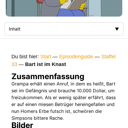
Inhalt
Zusammenfassung
Bilder
Du bist hier:
Start
—
Episodenguide
—
Staffel
Gags
33
—
Bart ist im Knast
Gaststars
Zusammenfassung
Fakten
Grampa erhält einen Anruf, in dem es heißt, Bart
sei im Gefängnis und brauche 10.000 Dollar, um
Sendetermine
freizukommen. Als er wenig später erfährt, dass
Nächste / Vorherige Folge
er auf einen miesen Betrüger hereingefallen und
nun Homers Erbe futsch ist, schwören die
Simpsons bittere Rache.
Bilder