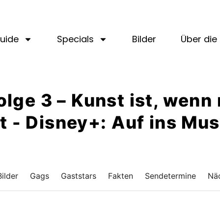
uide
Specials
Bilder
Über die 
 Folge 3 – Kunst ist, wen
t - Disney+: Auf ins M
Bilder
Gags
Gaststars
Fakten
Sendetermine
Näc