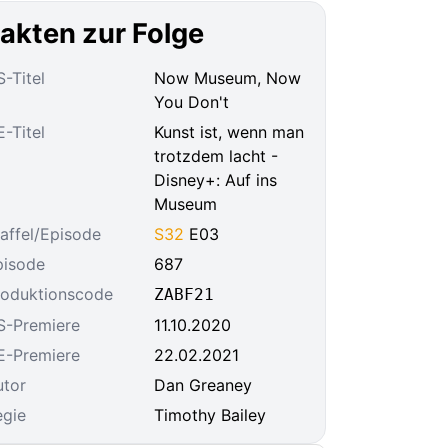
akten zur Folge
-Titel
Now Museum, Now
You Don't
-Titel
Kunst ist, wenn man
trotzdem lacht -
Disney+: Auf ins
Museum
affel/Episode
S32
E03
pisode
687
roduktionscode
ZABF21
S-Premiere
11.10.2020
E-Premiere
22.02.2021
utor
Dan Greaney
egie
Timothy Bailey