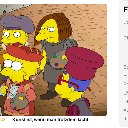
F
US
DE
St
E
P
U
D
A
R
 32
—
Kunst ist, wenn man trotzdem lacht