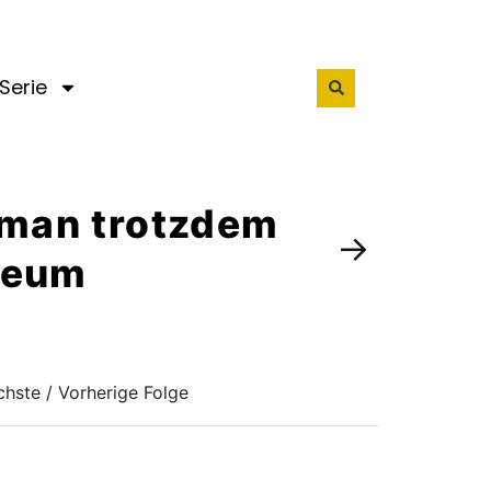
Serie
n man trotzdem
→
useum
hste / Vorherige Folge