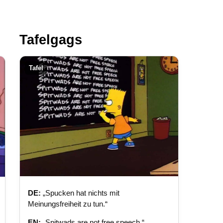
Tafelgags
Tafel
DE:
„Spucken hat nichts mit
Meinungsfreiheit zu tun.“
EN:
„Spitwads are not free speech.“