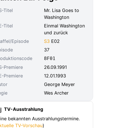
-Titel
Mr. Lisa Goes to
Washington
-Titel
Einmal Washington
und zurück
affel/Episode
S3
E02
pisode
37
roduktionscode
8F01
S-Premiere
26.09.1991
E-Premiere
12.01.1993
utor
George Meyer
egie
Wes Archer
TV-Ausstrahlung
ine bekannten Ausstrahlungstermine.
ktuelle TV-Vorschau
)