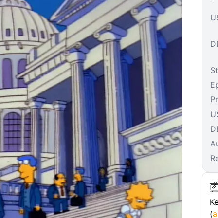
US
DE
St
E
P
U
D
A
R
Ke
(
a