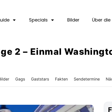
uide
Specials
Bilder
Über die 
Folge 2 – Einmal Washing
Bilder
Gags
Gaststars
Fakten
Sendetermine
Näc
F