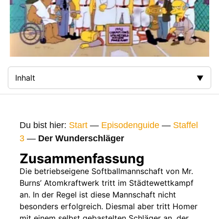
Inhalt
Zusammenfassung
Bilder
Du bist hier:
Start
—
Episodenguide
—
Staffel
Gags
3
—
Der Wunderschläger
Gaststars
Zusammenfassung
Fakten
Die betriebseigene Softballmannschaft von Mr.
Burns’ Atomkraftwerk tritt im Städtewettkampf
Sendetermine
an. In der Regel ist diese Mannschaft nicht
Nächste / Vorherige Folge
besonders erfolgreich. Diesmal aber tritt Homer
mit einem selbst gebastelten Schläger an, der