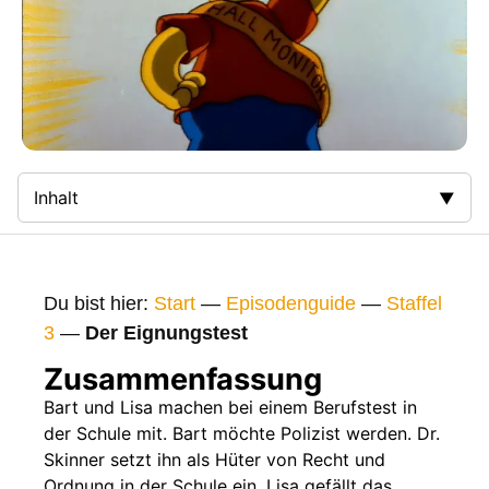
Inhalt
Zusammenfassung
Bilder
Du bist hier:
Start
—
Episodenguide
—
Staffel
Gags
3
—
Der Eignungstest
Gaststars
Zusammenfassung
Fakten
Bart und Lisa machen bei einem Berufstest in
der Schule mit. Bart möchte Polizist werden. Dr.
Sendetermine
Skinner setzt ihn als Hüter von Recht und
Nächste / Vorherige Folge
Ordnung in der Schule ein. Lisa gefällt das