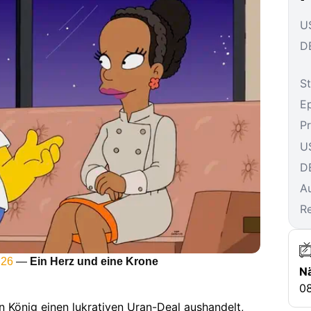
US
DE
St
E
P
U
D
A
R
 26
—
Ein Herz und eine Krone
N
08
n König einen lukrativen Uran-Deal aushandelt,