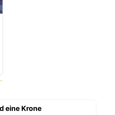
 →
nd eine Krone