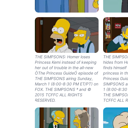
THE SIMPSONS: Homer takes
THE SIMPSON
Lisa with him for "take your
Branson gues
daughter to work day" at the
in the all-ne
nuclear plant in the all-new ÒThe
GuideÓ epis
Princess GuideÓ episode of THE
SIMPSONS ai
SIMPSONS airing Sunday, March
1 (8:00-8:30
1 (8:00-8:30 PM ET/PT) on FOX.
THE SIMPSO
THE SIMPSONS ª and © 2015
TCFFC ALL 
THE SIMPSONS: Homer loses
THE SIMPSON
TCFFC ALL RIGHTS RESERVED.
Princess Kemi instead of keeping
hides from H
her out of trouble in the all-new
finds himself 
ÒThe Princess GuideÓ episode of
princess in t
THE SIMPSONS airing Sunday,
Princess Gui
March 1 (8:00-8:30 PM ET/PT) on
SIMPSONS ai
FOX. THE SIMPSONS ª and ©
1 (8:00-8:30
2015 TCFFC ALL RIGHTS
THE SIMPSO
RESERVED.
TCFFC ALL 