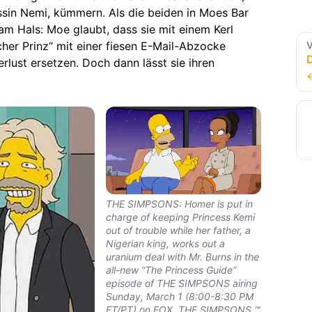
ssin Nemi, kümmern. Als die beiden in Moes Bar
am Hals: Moe glaubt, dass sie mit einem Kerl
V
cher Prinz“ mit einer fiesen E-Mail-Abzocke
rlust ersetzen. Doch dann lässt sie ihren
THE SIMPSONS: Homer is put in
charge of keeping Princess Kemi
out of trouble while her father, a
Nigerian king, works out a
uranium deal with Mr. Burns in the
all-new “The Princess Guide”
episode of THE SIMPSONS airing
Sunday, March 1 (8:00-8:30 PM
ET/PT) on FOX. THE SIMPSONS ™