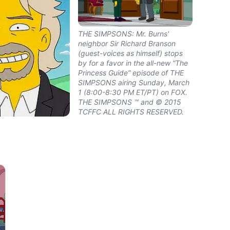
THE SIMPSONS: Mr. Burns'
neighbor Sir Richard Branson
(guest-voices as himself) stops
by for a favor in the all-new “The
Princess Guide” episode of THE
SIMPSONS airing Sunday, March
1 (8:00-8:30 PM ET/PT) on FOX.
THE SIMPSONS ™ and © 2015
TCFFC ALL RIGHTS RESERVED.
S: Sir Richard
t-voices as himself
w ÒThe Princess
ode of THE
ring Sunday, March
 PM ET/PT) on FOX.
NS ª and © 2015
RIGHTS RESERVED.