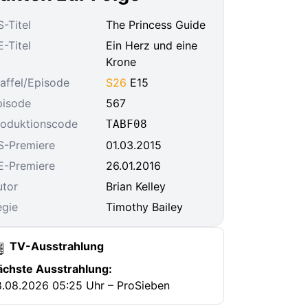
-Titel
The Princess Guide
-Titel
Ein Herz und eine
Krone
affel/Episode
S26
E15
pisode
567
roduktionscode
TABF08
S-Premiere
01.03.2015
E-Premiere
26.01.2016
utor
Brian Kelley
egie
Timothy Bailey
TV-Ausstrahlung
ächste Ausstrahlung:
.08.2026 05:25 Uhr – ProSieben