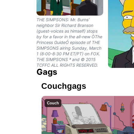
THE SIMPSONS: Mr. Burns'
neighbor Sir Richard Branson
(guest-voices as himself) stops
by for a favor in the all-new ÒThe
Princess GuideÓ episode of THE
SIMPSONS airing Sunday, March
1 (8:00-8:30 PM ET/PT) on FOX.
THE SIMPSONS ª and © 2015
TCFFC ALL RIGHTS RESERVED.
Gags
THE SIMPSON
Branson gues
in the all-ne
Couchgags
GuideÓ epis
SIMPSONS ai
1 (8:00-8:30
Couch
THE SIMPSO
TCFFC ALL 