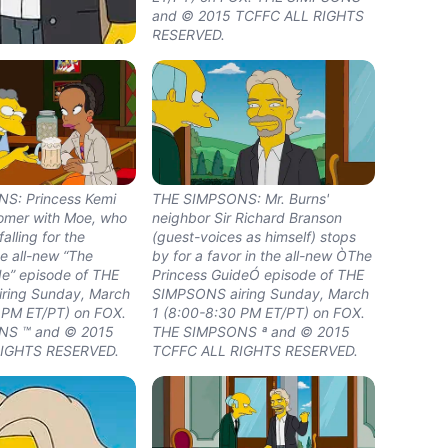
and © 2015 TCFFC ALL RIGHTS
RESERVED.
S: Sir Richard
t-voices as himself
w ÒThe Princess
ode of THE
ring Sunday, March
 PM ET/PT) on FOX.
NS ª and © 2015
RIGHTS RESERVED.
S: Princess Kemi
THE SIMPSONS: Mr. Burns'
omer with Moe, who
neighbor Sir Richard Branson
falling for the
(guest-voices as himself) stops
he all-new “The
by for a favor in the all-new ÒThe
de” episode of THE
Princess GuideÓ episode of THE
ring Sunday, March
SIMPSONS airing Sunday, March
 PM ET/PT) on FOX.
1 (8:00-8:30 PM ET/PT) on FOX.
NS ™ and © 2015
THE SIMPSONS ª and © 2015
RIGHTS RESERVED.
TCFFC ALL RIGHTS RESERVED.