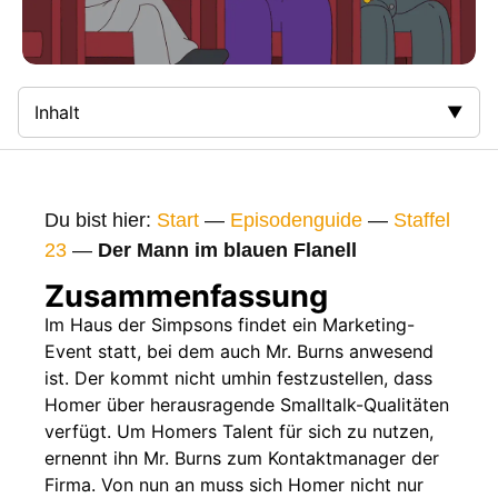
Inhalt
Zusammenfassung
Bilder
Du bist hier:
Start
—
Episodenguide
—
Staffel
Gags
23
—
Der Mann im blauen Flanell
Gaststars
Zusammenfassung
Fakten
Im Haus der Simpsons findet ein Marketing-
Event statt, bei dem auch Mr. Burns anwesend
Sendetermine
ist. Der kommt nicht umhin festzustellen, dass
Nächste / Vorherige Folge
Homer über herausragende Smalltalk-Qualitäten
verfügt. Um Homers Talent für sich zu nutzen,
ernennt ihn Mr. Burns zum Kontaktmanager der
Firma. Von nun an muss sich Homer nicht nur