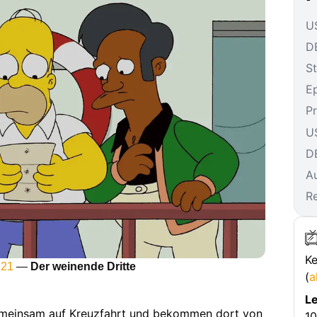
US
DE
St
E
P
U
D
A
R
Ke
 21
—
Der weinende Dritte
(
a
Le
emeinsam auf Kreuzfahrt und bekommen dort von
10