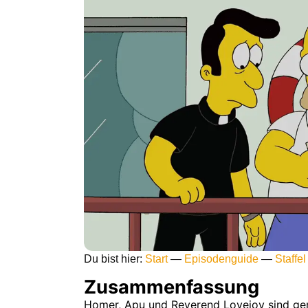
Du bist hier:
Start
—
Episodenguide
—
Staffel
Zusammenfassung
Homer, Apu und Reverend Lovejoy sind g