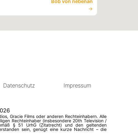
Bob von nebenan
→
Datenschutz
Impressum
2026
ios, Gracie Films oder anderen Rechteinhabern. Alle
igen Rechteinhaber (insbesondere 20th Television /
 gemäß § 51 UrhG (Zitatrecht) und den geltenden
erstanden sein, genügt eine kurze Nachricht – die