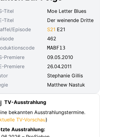
-Titel
Moe Letter Blues
-Titel
Der weinende Dritte
affel/Episode
S21
E21
pisode
462
roduktionscode
MABF13
S-Premiere
09.05.2010
E-Premiere
26.04.2011
utor
Stephanie Gillis
egie
Matthew Nastuk
TV-Ausstrahlung
ine bekannten Ausstrahlungstermine.
ktuelle TV-Vorschau
)
tzte Ausstrahlung:
.06.2026 – ProSieben