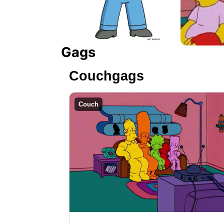
Gags
Couchgags
Couch