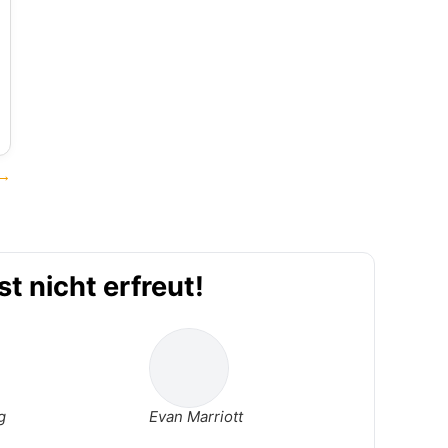
 →
t nicht erfreut!
g
Evan Marriott