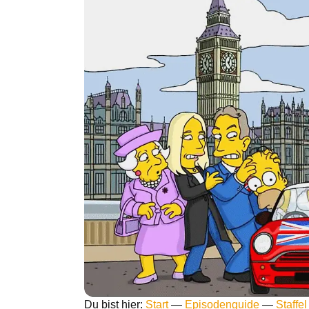
Du bist hier:
Start
—
Episodenguide
—
Staffel