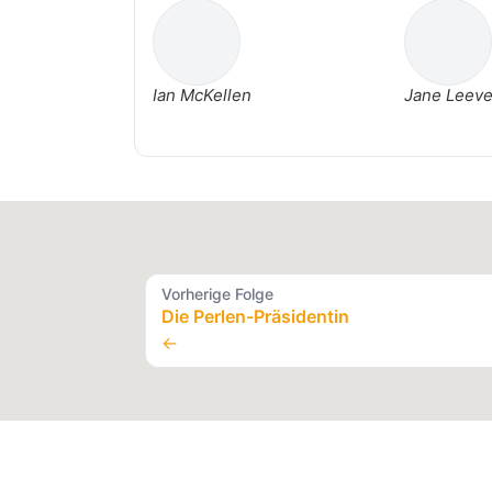
Ian McKellen
Jane Leev
Vorherige Folge
Die Perlen-Präsidentin
←