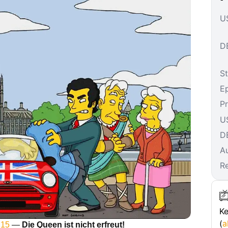
US
DE
St
E
P
U
D
A
R
Ke
(
a
 15
—
Die Queen ist nicht erfreut!