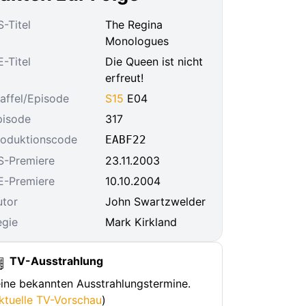
-Titel
The Regina
Monologues
-Titel
Die Queen ist nicht
erfreut!
affel/Episode
S15
E04
pisode
317
roduktionscode
EABF22
S-Premiere
23.11.2003
E-Premiere
10.10.2004
utor
John Swartzwelder
egie
Mark Kirkland
TV-Ausstrahlung
ine bekannten Ausstrahlungstermine.
ktuelle TV-Vorschau
)