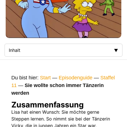
Inhalt
Zusammenfassung
Bilder
Du bist hier:
Start
—
Episodenguide
—
Staffel
Gags
11
—
Sie wollte schon immer Tänzerin
werden
Gaststars
Zusammenfassung
Fakten
Lisa hat einen Wunsch: Sie möchte gerne
Sendetermine
Steppen lernen. So nimmt sie bei der Tänzerin
Nächste / Vorherige Folge
Vicky, die in jungen Jahren ein Star war,