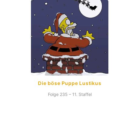
Die böse Puppe Lustikus
Folge 235 – 11. Staffel