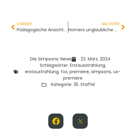
VORIGER
NÄCHSTER
Pädagogische Ansichten eines Clowns
Homers unglaubliche Reise durch die Windschutzscheibe
Die Simpsons: News
23. März, 2024
Schlagwörter:
Erstausstrahlung
,
erstaustrahlung
,
fox
,
premiere
,
simpsons
,
us-
premiere
Kategorie:
35. Staffel