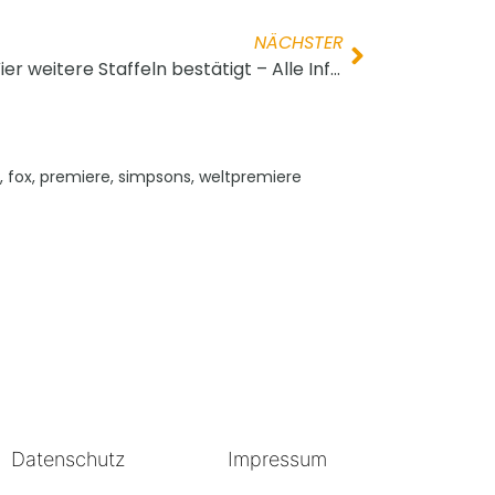
NÄCHSTER
„Die Simpsons“ verlängert! Vier weitere Staffeln bestätigt – Alle Infos hier!
,
fox
,
premiere
,
simpsons
,
weltpremiere
Datenschutz
Impressum