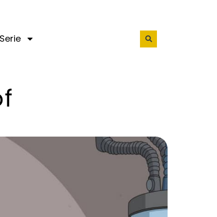
Serie
of