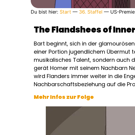
Du bist hier:
Start
—
36. Staffel
—
US-Premier
The Flandshees of Inn
Bart beginnt, sich in der glamouröse
einer Portion jugendlichem Übermut ta
musikalisches Talent, sondern auch
gerät Homer mit seinem Nachbarn Ned
wird Flanders immer weiter in die Enge
Nachbarschaftsbeziehung auf die Prob
Mehr Infos zur Folge