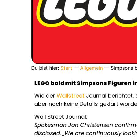
Du bist hier:
Start
—
Allgemein
—
Simpsons b
LEGO bald mit Simpsons Figuren 
Wie der
Wallstreet
Journal berichtet,
aber noch keine Details geklärt worde
Wall Street Journal:
Spokesman Jan Christensen confirmed 
disclosed. „We are continuously lookin