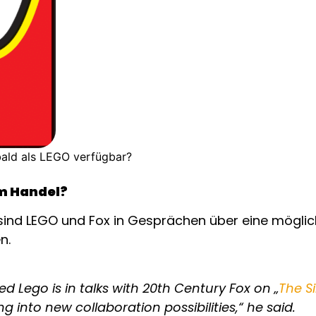
ald als LEGO verfügbar?
im Handel?
 sind LEGO und Fox in Gesprächen über eine möglic
n.
Lego is in talks with 20th Century Fox on „
The S
g into new collaboration possibilities,“ he said.