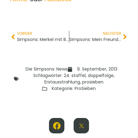
VORIGER
NÄCHSTER
Simpsons: Merkel mit Burns Geste zur Wahl 2013
Simpsons: Mein Freund, der Wunderbaum – Erstausstrahlung
Die Simpsons: News
9. September, 2013
Schlagwörter:
24. staffel
,
doppelfolge
,
Erstausstrahlung
,
prosieben
Kategorie:
ProSieben