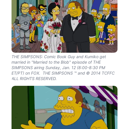
THE SIMPSONS: Comic Book Guy and Kumiko get
married in "Married to the Blob" episode of THE
SIMPSONS airing Sunday, Jan. 12 (8:00-8:30 PM
ET/PT) on FOX. THE SIMPSONS ™ and © 2014 TCFFC
ALL RIGHTS RESERVED.