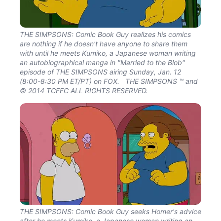
THE SIMPSONS: Comic Book Guy realizes his comics
are nothing if he doesn't have anyone to share them
with until he meets Kumiko, a Japanese woman writing
an autobiographical manga in "Married to the Blob"
episode of THE SIMPSONS airing Sunday, Jan. 12
(8:00-8:30 PM ET/PT) on FOX. THE SIMPSONS ™ and
© 2014 TCFFC ALL RIGHTS RESERVED.
THE SIMPSONS: Comic Book Guy seeks Homer's advice
after he meets Kumiko, a Japanese woman writing an