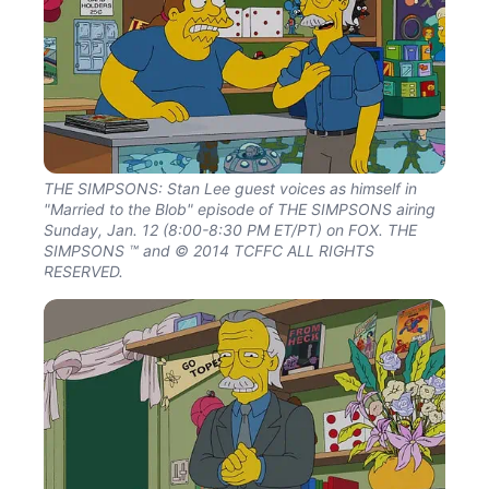
THE SIMPSONS: Stan Lee guest voices as himself in
"Married to the Blob" episode of THE SIMPSONS airing
Sunday, Jan. 12 (8:00-8:30 PM ET/PT) on FOX. THE
SIMPSONS ™ and © 2014 TCFFC ALL RIGHTS
RESERVED.