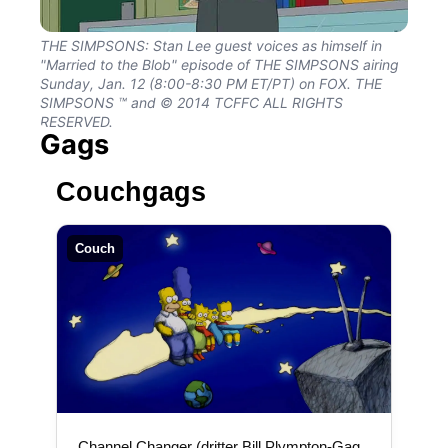
THE SIMPSONS: Stan Lee guest voices as himself in
"Married to the Blob" episode of THE SIMPSONS airing
Sunday, Jan. 12 (8:00-8:30 PM ET/PT) on FOX. THE
SIMPSONS ™ and © 2014 TCFFC ALL RIGHTS
RESERVED.
Gags
Couchgags
Couch
„Channel Changer (dritter Bill Plympton-Gag