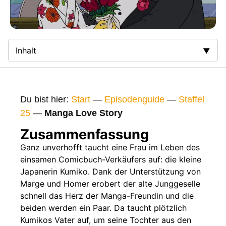
Inhalt
Zusammenfassung
Bilder
Du bist hier:
Start
—
Episodenguide
—
Staffel
Gags
25
—
Manga Love Story
Gaststars
Zusammenfassung
Fakten
Ganz unverhofft taucht eine Frau im Leben des
einsamen Comicbuch-Verkäufers auf: die kleine
Sendetermine
Japanerin Kumiko. Dank der Unterstützung von
Nächste / Vorherige Folge
Marge und Homer erobert der alte Junggeselle
schnell das Herz der Manga-Freundin und die
beiden werden ein Paar. Da taucht plötzlich
Kumikos Vater auf, um seine Tochter aus den