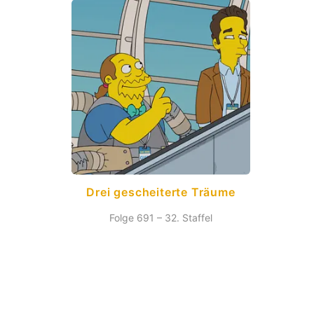
Drei gescheiterte Träume
Folge 691 – 32. Staffel