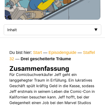
Inhalt
Zusammenfassung
Bilder
Du bist hier:
Start
—
Episodenguide
—
Staffel
Gags
32
—
Drei gescheiterte Träume
Gaststars
Zusammenfassung
Fakten
Für Comicbuchverkäufer Jeff geht ein
langgehegter Traum in Erfüllung. Ein lukratives
Sendetermine
Geschäft spült kräftig Geld in die Kasse, sodass
Nächste / Vorherige Folge
Jeff erstmals in seinem Leben die Comic-Con in
Kalifornien besuchen kann. Jeff hofft, bei der
Gelegenheit einen Job bei den Marvel Studios