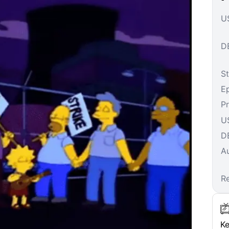
US
DE
St
E
P
U
D
A
R
Ke