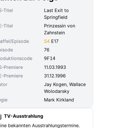
-Titel
Last Exit to
Springfield
-Titel
Prinzessin von
Zahnstein
affel/Episode
S4
E17
pisode
76
roduktionscode
9F14
S-Premiere
11.03.1993
E-Premiere
31.12.1996
utor
Jay Kogen, Wallace
Wolodarsky
egie
Mark Kirkland
TV-Ausstrahlung
ine bekannten Ausstrahlungstermine.