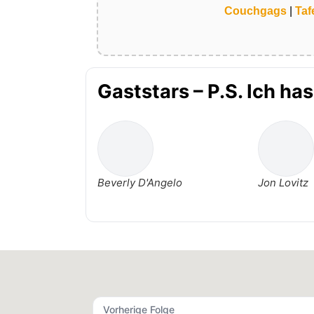
Couchgags
|
Taf
Gaststars – P.S. Ich ha
Beverly D'Angelo
Jon Lovitz
Vorherige Folge