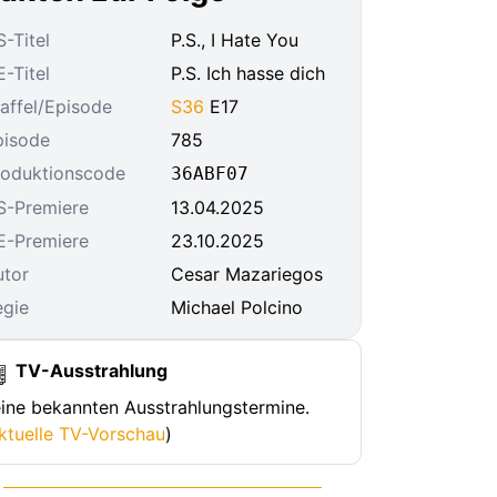
-Titel
P.S., I Hate You
-Titel
P.S. Ich hasse dich
affel/Episode
S36
E17
pisode
785
roduktionscode
36ABF07
S-Premiere
13.04.2025
E-Premiere
23.10.2025
utor
Cesar Mazariegos
egie
Michael Polcino
TV-Ausstrahlung
ine bekannten Ausstrahlungstermine.
ktuelle TV-Vorschau
)