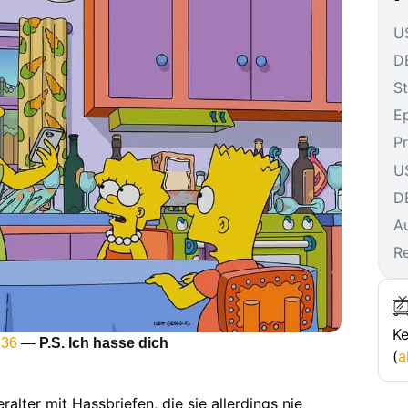
US
DE
St
E
P
U
D
A
R
Ke
 36
—
P.S. Ich hasse dich
(
a
lter mit Hassbriefen, die sie allerdings nie