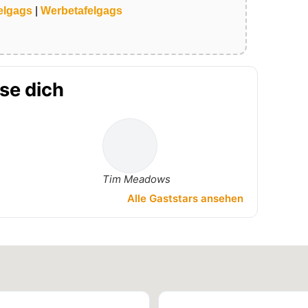
elgags
|
Werbetafelgags
sse dich
Tim Meadows
Alle Gaststars ansehen