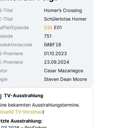
-Titel
Homer’s Crossing
-Titel
Schülerlotse Homer
affel/Episode
S35
E01
pisode
751
roduktionscode
OABF18
S-Premiere
01.10.2023
E-Premiere
23.09.2024
utor
Cesar Mazariegos
egie
Steven Dean Moore
TV-Ausstrahlung
ine bekannten Ausstrahlungstermine.
ktuelle TV-Vorschau
)
tzte Ausstrahlung:
.03.2026 – ProSieben