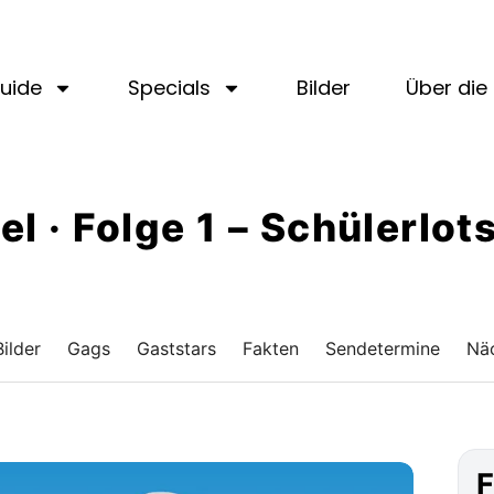
uide
Specials
Bilder
Über die 
fel · Folge 1 – Schülerlo
Bilder
Gags
Gaststars
Fakten
Sendetermine
Näc
F