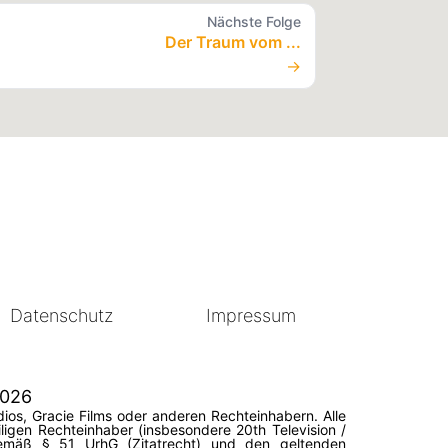
Nächste Folge
Der Traum vom ...
→
Datenschutz
Impressum
2026
ios, Gracie Films oder anderen Rechteinhabern. Alle
igen Rechteinhaber (insbesondere 20th Television /
 gemäß § 51 UrhG (Zitatrecht) und den geltenden