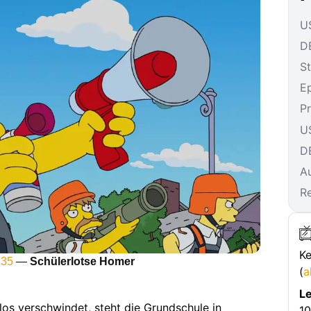
US
DE
St
E
P
U
D
A
R
Ke
 35
—
Schülerlotse Homer
(
a
Le
rlos verschwindet, steht die Grundschule in
10