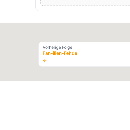
Vorherige Folge
Fan-ilien-Fehde
←