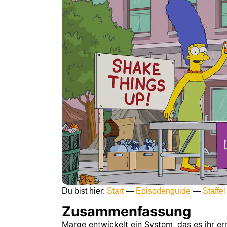
Du bist hier:
Start
—
Episodenguide
—
Staffel
Zusammenfassung
Marge entwickelt ein System, das es ihr er