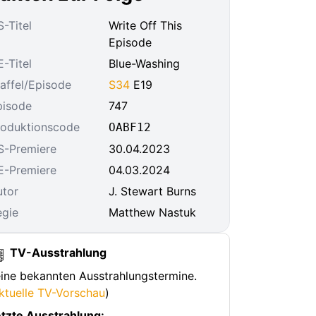
-Titel
Write Off This
Episode
-Titel
Blue-Washing
affel/Episode
S34
E19
pisode
747
roduktionscode
OABF12
S-Premiere
30.04.2023
E-Premiere
04.03.2024
utor
J. Stewart Burns
egie
Matthew Nastuk
TV-Ausstrahlung
ine bekannten Ausstrahlungstermine.
ktuelle TV-Vorschau
)
tzte Ausstrahlung: