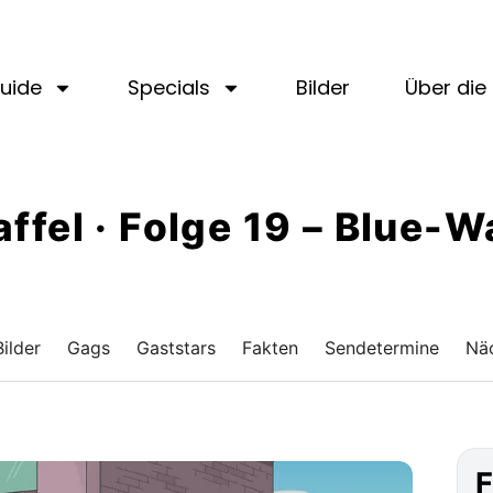
uide
Specials
Bilder
Über die 
affel · Folge 19 – Blue-
Bilder
Gags
Gaststars
Fakten
Sendetermine
Näc
F