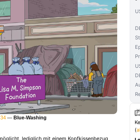
US
DE
St
E
P
U
D
A
R
 34
—
Blue-Washing
Ke
(
a
möglicht, lediglich mit einem Kopfkissenbezug
Le