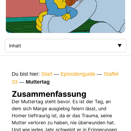
Inhalt
Zusammenfassung
Bilder
Du bist hier:
Start
—
Episodenguide
—
Staffel
Gags
33
—
Muttertag
Gaststars
Zusammenfassung
Fakten
Der Muttertag steht bevor. Es ist der Tag, an
dem sich Marge ausgiebig feiern lässt, und
Sendetermine
Homer tieftraurig ist, da er das Trauma, seine
Nächste / Vorherige Folge
Mutter verloren zu haben, nie überwunden hat.
Und wie jedes Jahr schwelgt er in Erinnerungen