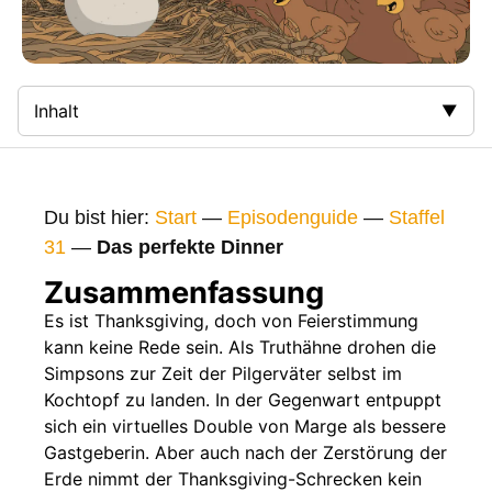
Inhalt
Zusammenfassung
Bilder
Du bist hier:
Start
—
Episodenguide
—
Staffel
Gags
31
—
Das perfekte Dinner
Gaststars
Zusammenfassung
Fakten
Es ist Thanksgiving, doch von Feierstimmung
kann keine Rede sein. Als Truthähne drohen die
Sendetermine
Simpsons zur Zeit der Pilgerväter selbst im
Nächste / Vorherige Folge
Kochtopf zu landen. In der Gegenwart entpuppt
sich ein virtuelles Double von Marge als bessere
Gastgeberin. Aber auch nach der Zerstörung der
Erde nimmt der Thanksgiving-Schrecken kein