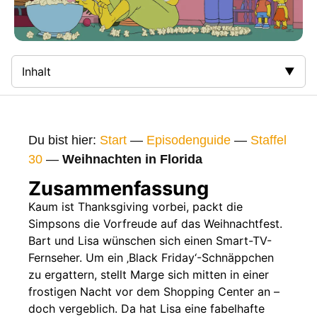
Inhalt
Zusammenfassung
Bilder
Du bist hier:
Start
—
Episodenguide
—
Staffel
Gags
30
—
Weihnachten in Florida
Gaststars
Zusammenfassung
Fakten
Kaum ist Thanksgiving vorbei, packt die
Simpsons die Vorfreude auf das Weihnachtfest.
Sendetermine
Bart und Lisa wünschen sich einen Smart-TV-
Nächste / Vorherige Folge
Fernseher. Um ein ‚Black Friday‘-Schnäppchen
zu ergattern, stellt Marge sich mitten in einer
frostigen Nacht vor dem Shopping Center an –
doch vergeblich. Da hat Lisa eine fabelhafte