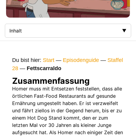
Inhalt
Zusammenfassung
Bilder
Du bist hier:
Start
—
Episodenguide
—
Staffel
Gags
28
—
Fettscarraldo
Gaststars
Zusammenfassung
Fakten
Homer muss mit Entsetzen feststellen, dass alle
örtlichen Fast-Food Restaurants auf gesunde
Sendetermine
Ernährung umgestellt haben. Er ist verzweifelt
Nächste / Vorherige Folge
und fährt ziellos in der Gegend herum, bis er zu
einem Hot Dog Stand kommt, den er zum
letzten Mal vor 30 Jahren als kleiner Junge
aufgesucht hat. Als Homer nach einiger Zeit den